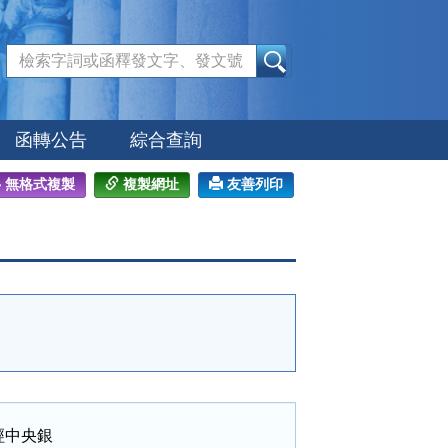
:::
函轉公告
綜合查詢
無格式複製
複製網址
友善列印
中央銀
