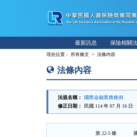
跳
至
主
要
內
最新訊息
保險相關
容
:::
現在位置：
所有條文
法條內容
法條內容
法規名稱：
國際金融業務條例
修正日期：
民國 114 年 07 月 16 日
第 22-5 條