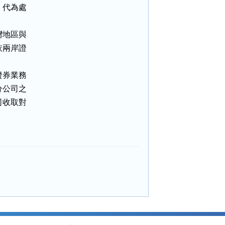
代為處

地區與

兩岸證

券業務

公司之

收取對
