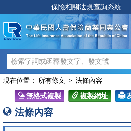
跳
保險相關法規查詢系統
至
主
要
內
容
現在位置：
所有條文
法條內容
無格式複製
複製網址
法條內容