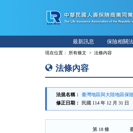
跳
至
主
要
內
最新訊息
保險相關
容
:::
現在位置：
所有條文
法條內容
法條內容
法規名稱：
臺灣地區與大陸地區保
修正日期：
民國 114 年 12 月 31 日
第 18 條