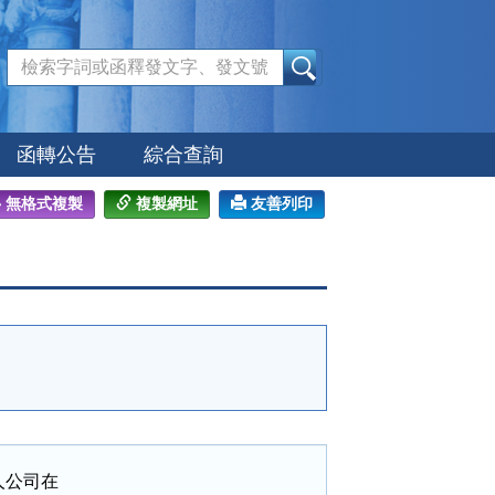
:::
函轉公告
綜合查詢
無格式複製
複製網址
友善列印
公司在
