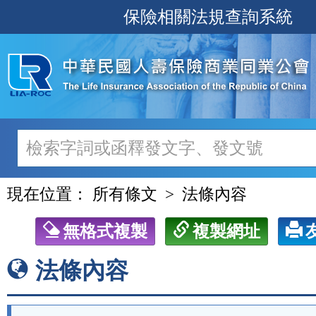
跳
保險相關法規查詢系統
至
主
要
內
容
現在位置：
所有條文
法條內容
無格式複製
複製網址
法條內容