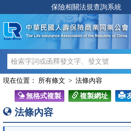
跳
保險相關法規查詢系統
至
主
要
內
容
現在位置：
所有條文
法條內容
無格式複製
複製網址
法條內容