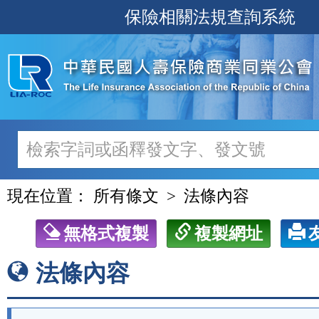
跳
保險相關法規查詢系統
至
主
要
內
容
現在位置：
所有條文
法條內容
無格式複製
複製網址
法條內容