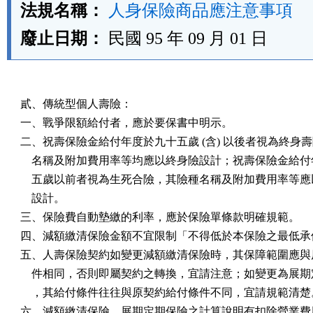
法規名稱：
人身保險商品應注意事項
廢止日期：
民國 95 年 09 月 01 日
貳、傳統型個人壽險：

一、戰爭限額給付者，應於要保書中明示。

二、祝壽保險金給付年度於九十五歲 (含) 以後者視為終身壽
    名稱及附加費用率等均應以終身險設計；祝壽保險金給付
    五歲以前者視為生死合險，其險種名稱及附加費用率等應
    設計。

三、保險費自動墊繳的利率，應於保險單條款明確規範。

四、減額繳清保險金額不宜限制「不得低於本保險之最低承保
五、人壽保險契約如變更減額繳清保險時，其保障範圍應與原
    件相同，否則即屬契約之轉換，宜請注意；如變更為展期
    ，其給付條件往往與原契約給付條件不同，宜請規範清楚。
六、減額繳清保險、展期定期保險之計算說明有扣除營業費用