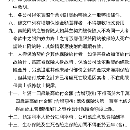
    中敘明。

七、各公司得依實際作業明訂契約轉換之一般轉換條件。

八、條文中列有增加保險金額選擇者，不得加收行政費用。

九、壽險附約之被保險人如與主契約被保險人不為同一人者，
    條款中之附約效力終止之情形應僅限於附約被保險人死亡
    請終止附約時，其餘情形應使附約繼續有效。

十、人壽保險契約含其他保險給付者，如傷害身故加倍給付或
    故給付，當該被保險人身故時，保險公司除依照契約條款
    險金外，另應退還其他未給付部份之解約金或未滿期保險
    ，但其給付成本之計算已考慮死亡脫退因素者，不在此限
    保書上或條款上揭露。

十一、年滿十四歲最高給付金額 (含增額後) 不得高於六千萬
      四歲最高給付金額 (含增額後) 應依保險法第一百零七條
      得高於主管機關所訂之喪葬費用保險金額度上限。

十二、預定利率大於分紅利率時，公司應注意投資報酬率。

十三、生存保險及生死合險之保險期間不得低於五年 (含) 。
