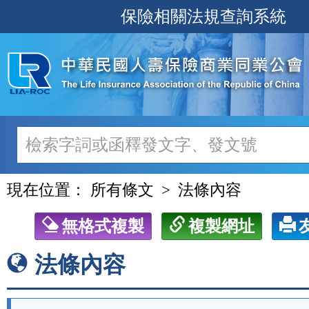
跳
保險相關法規查詢系統
至
主
要
內
容
現在位置：
所有條文
法條內容
無格式複製
複製網址
法條內容