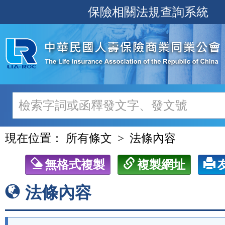
跳
保險相關法規查詢系統
至
主
要
內
容
現在位置：
所有條文
法條內容
無格式複製
複製網址
法條內容