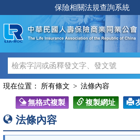
跳
保險相關法規查詢系統
至
主
要
內
容
現在位置：
所有條文
法條內容
無格式複製
複製網址
法條內容