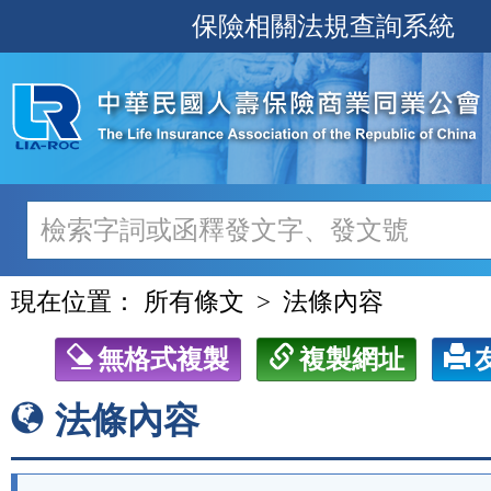
跳
保險相關法規查詢系統
至
主
要
內
容
現在位置：
所有條文
法條內容
無格式複製
複製網址
法條內容