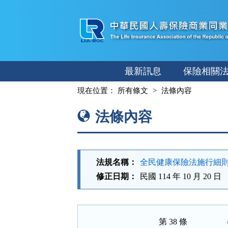
跳
至
主
要
內
最新訊息
保險相關
容
:::
現在位置：
所有條文
法條內容
法條內容
法規名稱：
全民健康保險法施行細
修正日期：
民國 114 年 10 月 20 日
第 38 條