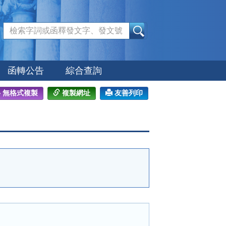
:::
函轉公告
綜合查詢
無格式複製
複製網址
友善列印