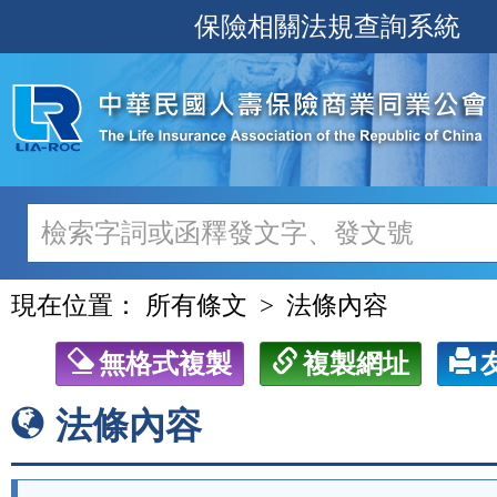
跳
保險相關法規查詢系統
至
主
要
內
容
現在位置：
所有條文
法條內容
無格式複製
複製網址
法條內容