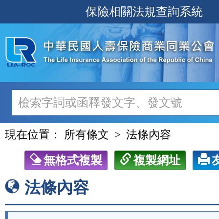
跳
保險相關法規查詢系統
至
主
要
內
容
現在位置：
所有條文
法條內容
無格式複製
複製網址
法條內容