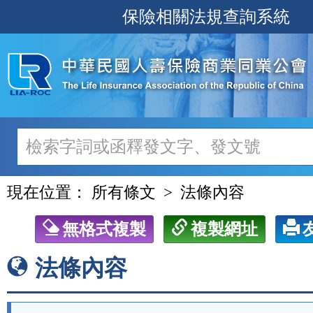
跳
保險相關法規查詢系統
至
主
要
內
容
現在位置：
所有條文
法條內容
無格式複製
複製網址
法條內容