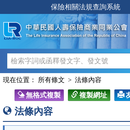
跳
保險相關法規查詢系統
至
主
要
內
容
現在位置：
所有條文
法條內容
無格式複製
複製網址
法條內容