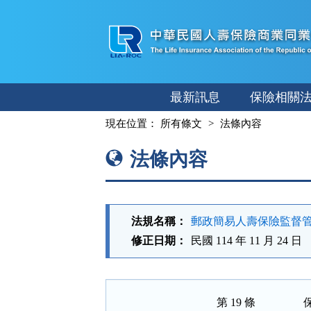
跳
至
主
要
內
最新訊息
保險相關
容
:::
現在位置：
所有條文
法條內容
法條內容
法規名稱：
郵政簡易人壽保險監督
修正日期：
民國 114 年 11 月 24 日
第 19 條