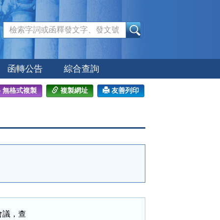
:::
函轉公告
綜合查詢
無格式複製
複製網址
友善列印
議，查
