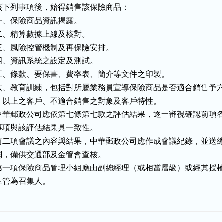
核下列事項後，始得銷售該保險商品：

一、保險商品資訊揭露。

二、精算數據上線及核對。

三、風險控管機制及再保險安排。

四、資訊系統之設定及測試。

五、條款、要保書、費率表、簡介等文件之印製。

六、教育訓練，包括對所屬業務員宣導保險商品是否適合銷售予六
    以上之客戶、不適合銷售之對象及客戶特性。

中華郵政公司應依第七條第七款之評估結果，逐一審視確認前項各
事項與該評估結果具一致性。

前二項會議之內容與結果，中華郵政公司應作成會議紀錄，並送總
閱，備供交通部及金管會查核。

第一項保險商品管理小組應由副總經理（或相當層級）或經其授權
主管為召集人。