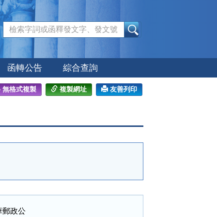
:::
函轉公告
綜合查詢
無格式複製
複製網址
友善列印
郵政公
