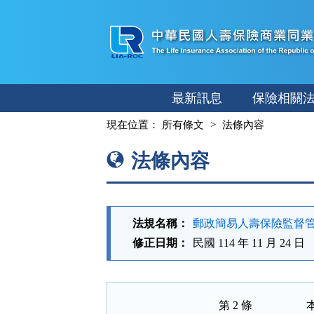
跳
至
主
要
內
最新訊息
保險相關
容
:::
現在位置：
所有條文
法條內容
法條內容
法規名稱：
郵政簡易人壽保險監督
修正日期：
民國 114 年 11 月 24 日
第 2 條