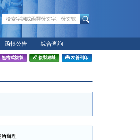
:::
函轉公告
綜合查詢
無格式複製
複製網址
友善列印
所辦理
