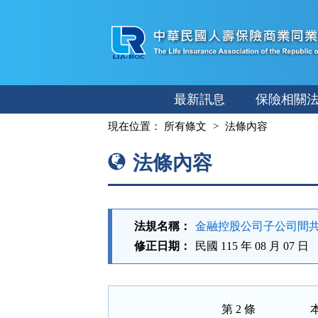
跳
至
主
要
內
最新訊息
保險相關
容
:::
現在位置：
所有條文
法條內容
法條內容
法規名稱：
金融控股公司子公司間
修正日期：
民國 115 年 08 月 07 日
第 2 條