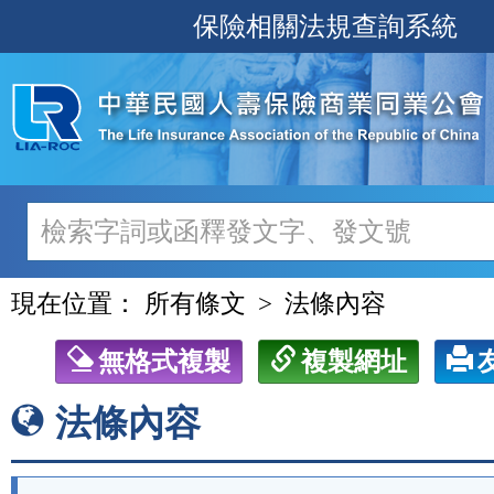
跳
保險相關法規查詢系統
至
主
要
內
容
現在位置：
所有條文
法條內容
無格式複製
複製網址
法條內容