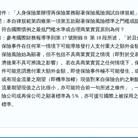
附件：「人身保險業辦理再保險業務顯著保險風險測試自律規範」
問：本自律規範第四條第一項第五款顯著保險風險標準之門檻或臨
    符合國際慣例之最低門檻水準或合理商業實質原則為何？

答：參考國際財務報導準則第 17 號附錄 B  第 18 段所述，「於且
    保險事件在任何單一情境下可能導致發行人支付重大之額外金額
    保險風險始為顯著，但不包括不具商業實質之情境（即對於交易
    濟後果不具可辨識之影響）。若在具商業實質之任何情境下，保
    件可能意謂應付重大額外金額，即使保險事件極不可能發生，或
    或有現金流量之期望（即機率加權）現值對來自保險合約之剩餘
    流量期望現值之占比很小，亦可能符合前一句所述之條件」，一
    險公司或再保公司之顯著標準為 5％，亦可援引國際上被採用之
   標準。