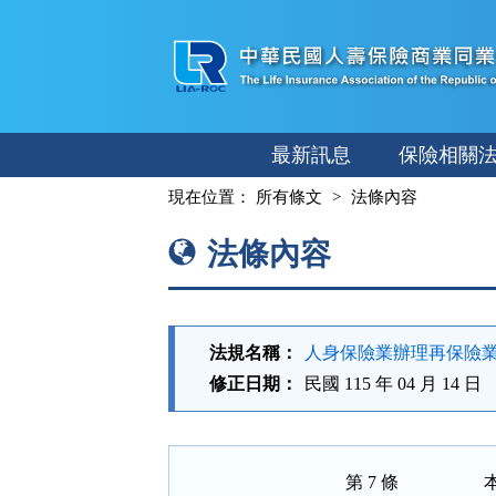
跳
至
主
要
內
最新訊息
保險相關
容
:::
現在位置：
所有條文
法條內容
法條內容
法規名稱：
人身保險業辦理再保險
修正日期：
民國 115 年 04 月 14 日
第 7 條