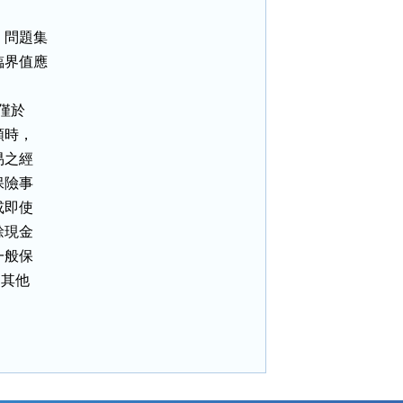
問題集

界值應

僅於

時，

之經

險事

即使

現金

般保

其他
