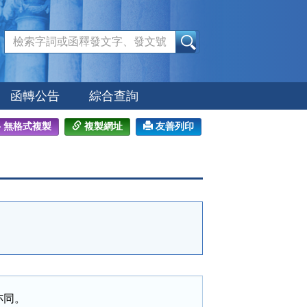
:::
函轉公告
綜合查詢
無格式複製
複製網址
友善列印
同。
