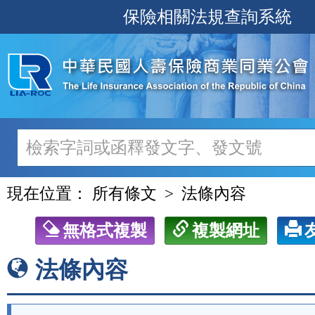
跳
保險相關法規查詢系統
至
主
要
內
容
現在位置：
所有條文
法條內容
無格式複製
複製網址
法條內容