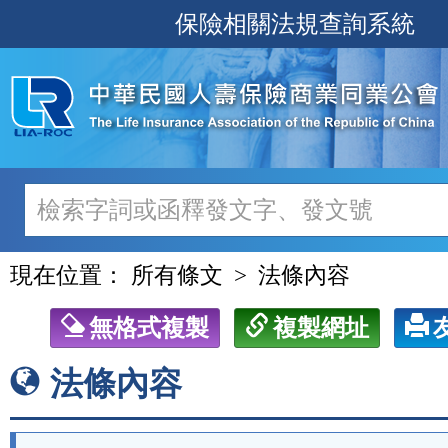
跳
保險相關法規查詢系統
至
主
要
內
容
現在位置：
所有條文
法條內容
無格式複製
複製網址
法條內容