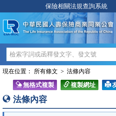
跳
保險相關法規查詢系統
至
主
要
內
容
現在位置：
所有條文
法條內容
無格式複製
複製網址
法條內容