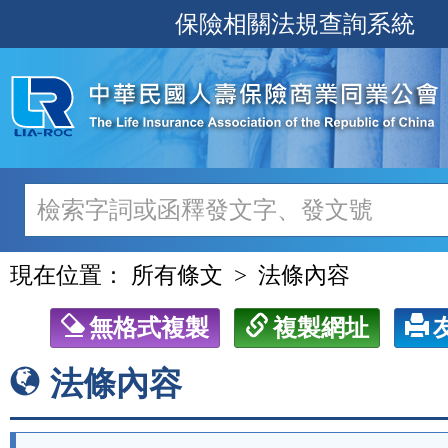
跳
保險相關法規查詢系統
至
主
要
內
容
現在位置：
所有條文
法條內容
無格式複製
複製網址
法條內容