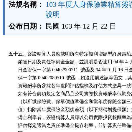
法規名稱：
103 年度人身保險業精算
說明
公布日期：
民國 103 年 12 月 22 日
五十五、簽證精算人員應載明所有特定複利增額型終身壽險之
        銷售日期及責任準備金金額，並說明是否適用 94 年 4  月 
        日金管保一字第 09402900711  號函及 94 年 9  月 16 日
        保一字第 09402089510  號函，如適用前述該等函文，
        資報酬率所參採各年度間評估指標及評估方式應具一致
        如有符合前項規定之商品且公司實際投資報酬率低於身
        （以所繳保險費、保單價值準備金和當年度保險金額三
        值）扣除當年度保險金額後差額（以下簡稱增提保額）
        備金利率者，簽證精算人員應以公司實際投資報酬率為
        評估擇定適當之責任準備金提存利率，並計算責任準備