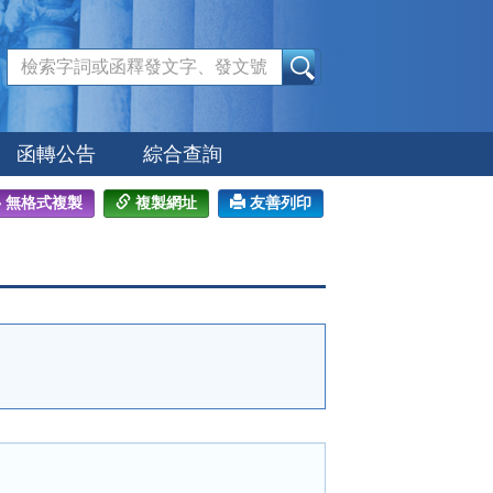
:::
函轉公告
綜合查詢
無格式複製
複製網址
友善列印