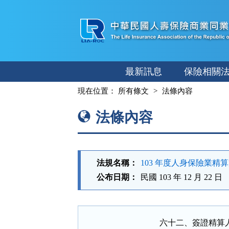
跳
至
主
要
內
最新訊息
保險相關
容
:::
現在位置：
所有條文
法條內容
法條內容
法規名稱：
103 年度人身保險業精
公布日期：
民國 103 年 12 月 22 日
六十二、簽證精算