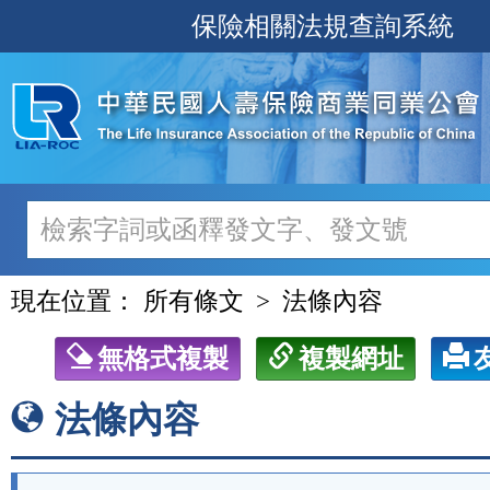
跳
保險相關法規查詢系統
至
主
要
內
容
現在位置：
所有條文
法條內容
無格式複製
複製網址
法條內容