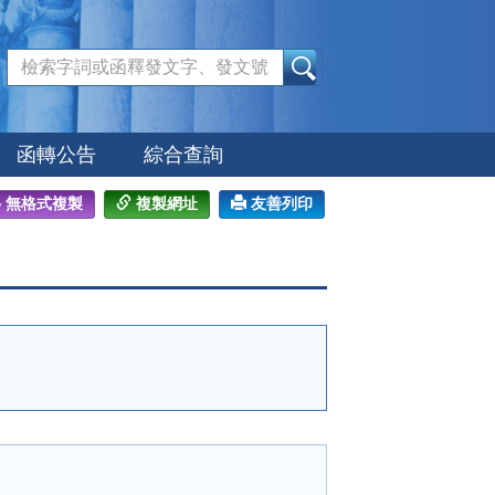
:::
函轉公告
綜合查詢
無格式複製
複製網址
友善列印