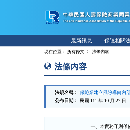
跳
至
主
要
內
最新訊息
保險相關
容
:::
現在位置：
所有條文
法條內容
法條內容
法規名稱：
保險業建立風險導向內
公布日期：
民國 111 年 10 月 27 日
一、本實務守則係依據金