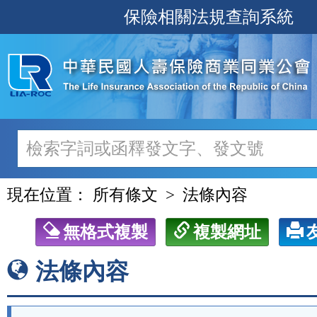
跳
保險相關法規查詢系統
至
主
要
內
容
現在位置：
所有條文
法條內容
無格式複製
複製網址
法條內容