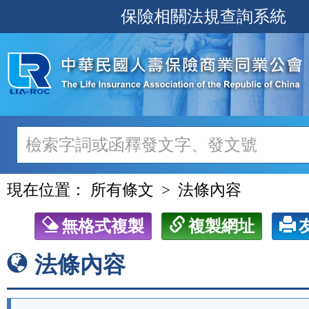
跳
保險相關法規查詢系統
至
主
要
內
容
現在位置：
所有條文
法條內容
無格式複製
複製網址
法條內容