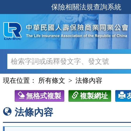
跳
保險相關法規查詢系統
至
主
要
內
容
現在位置：
所有條文
法條內容
無格式複製
複製網址
法條內容