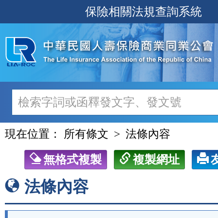
跳
保險相關法規查詢系統
至
主
要
內
容
現在位置：
所有條文
法條內容
無格式複製
複製網址
法條內容