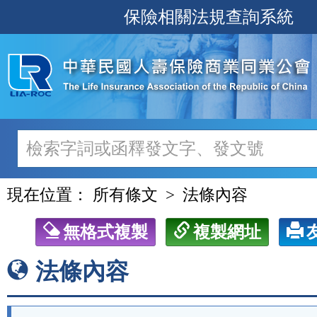
跳
保險相關法規查詢系統
至
主
要
內
容
現在位置：
所有條文
法條內容
無格式複製
複製網址
法條內容