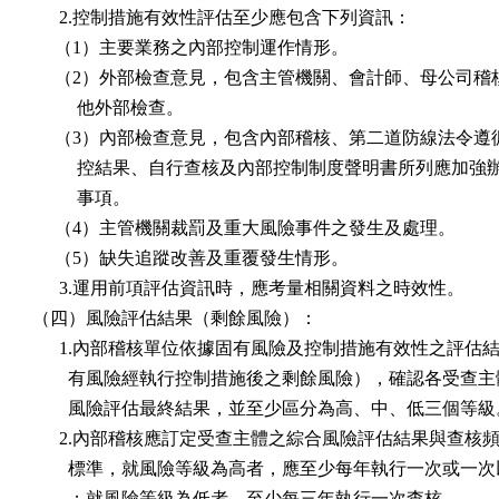
      2.控制措施有效性評估至少應包含下列資訊：

     （1）主要業務之內部控制運作情形。

     （2）外部檢查意見，包含主管機關、會計師、母公司稽
          他外部檢查。

     （3）內部檢查意見，包含內部稽核、第二道防線法令遵
          控結果、自行查核及內部控制制度聲明書所列應加強
          事項。

     （4）主管機關裁罰及重大風險事件之發生及處理。

     （5）缺失追蹤改善及重覆發生情形。

      3.運用前項評估資訊時，應考量相關資料之時效性。

（四）風險評估結果（剩餘風險）：

      1.內部稽核單位依據固有風險及控制措施有效性之評估結
        有風險經執行控制措施後之剩餘風險），確認各受查主
        風險評估最終結果，並至少區分為高、中、低三個等級
      2.內部稽核應訂定受查主體之綜合風險評估結果與查核頻
        標準，就風險等級為高者，應至少每年執行一次或一次
        ；就風險等級為低者，至少每三年執行一次查核。
