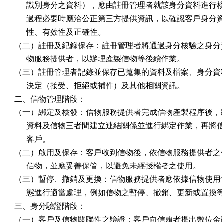
      識別身分之資料），應由註冊管理者就該身分資料進行
      過程必要時應洽公正第三方提供資訊，以確認客戶身分
      性、有效性及正確性。

（二）註冊及紀錄保存：註冊管理者將通過身分核驗之身分資
      物服務提供者，以辦理產製信物等後續作業。

（三）註冊管理者記錄並保存已蒐集的資料及檔案、身分資料
      決定（接受、拒絕或補件）及其他相關資訊。

二、信物管理階段：

（一）綁定及核發：信物服務提供者完成信物產製程序後，將
      資料及信物三者間建立連結關係並進行綁定作業，再將
      客戶。

（二）啟用及保存：客戶收到信物後，依信物服務提供者之作
      信物，並應妥善保管，以避免未經授權者之使用。

（三）暫停、撤銷及更換：信物服務提供者應依據信物使用情
      態進行適當處理，例如信物之暫停、撤銷、更新或置換等
三、身分驗證階段：

（一）客戶及信物關聯性之驗證：客戶向信賴者提出數位金融