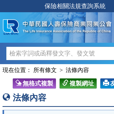
跳
保險相關法規查詢系統
至
主
要
內
容
現在位置：
所有條文
法條內容
無格式複製
複製網址
法條內容