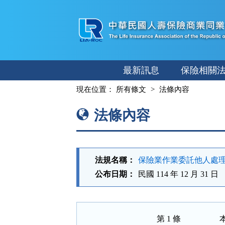
跳
至
主
要
內
最新訊息
保險相關
容
:::
現在位置：
所有條文
法條內容
法條內容
法規名稱：
保險業作業委託他人處
公布日期：
民國 114 年 12 月 31 日
第 1 條