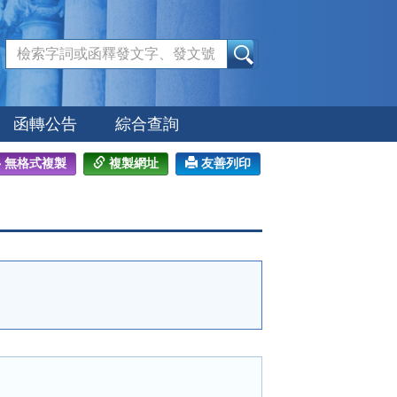
:::
函轉公告
綜合查詢
無格式複製
複製網址
友善列印