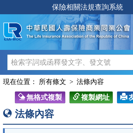
跳
保險相關法規查詢系統
至
主
要
內
容
現在位置：
所有條文
法條內容
無格式複製
複製網址
法條內容