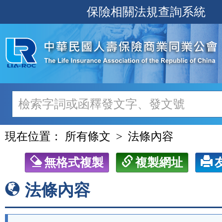
跳
保險相關法規查詢系統
至
主
要
內
容
現在位置：
所有條文
法條內容
無格式複製
複製網址
法條內容