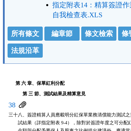
指定附表14：精算簽證
自我檢查表.XLS
法
所有條文
編章節
條文檢索
條
規
功
法規沿革
能
按
鈕
第 六 章、保單紅利分配
區
第 三 節、測試結果及精算意見
38
三十八、簽證精算人員應載明分紅保單業務清償能力測試之判
        試結果（詳指定附表 9-4），除對於簽證年度之可分配
        金額與分配予要保人及股東之比例提出建議外，應適當