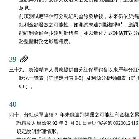
        意見。

        前項測試應評估可分配紅利盈餘發放後，未來仍依所揭
        紅利金額發放之可能性，如測試未達判斷標準時，應調
        能紅利金額至少達判斷標準，並以量化方式評估其對分
        務整體財務之影響程度。
39
三十九、簽證精算人員應提供自分紅保單銷售以來歷年分紅保
        狀況一覽表（詳指定附表 9-5）及利源分析明細表（詳
        9-6）。
40
四十、分紅保單連續 2  年未能達到揭露之可能紅利金額之累
      證精算人員應依 92 年 3  月 31 日台財保字第 0920012416
      規定說明辦理情形。
