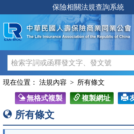
跳
保險相關法規查詢系統
至
主
要
內
容
現在位置：
法規內容
所有條文
無格式複製
複製網址
所有條文