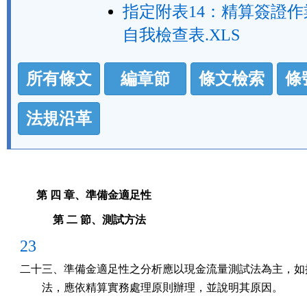
指定附表14：精算簽證
自我檢查表.XLS
法
所有條文
編章節
條文檢索
條
規
功
法規沿革
能
按
鈕
第 四 章、準備金適足性
區
第 二 節、測試方法
23
二十三、準備金適足性之分析應以現金流量測試法為主，如採
        法，應依精算實務處理原則辦理，並說明其原因。