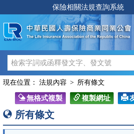
跳
保險相關法規查詢系統
至
主
要
內
容
現在位置：
法規內容
所有條文
無格式複製
複製網址
所有條文