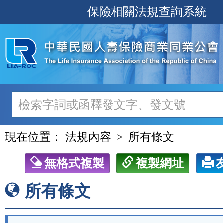
跳
保險相關法規查詢系統
至
主
要
內
容
現在位置：
法規內容
所有條文
無格式複製
複製網址
所有條文