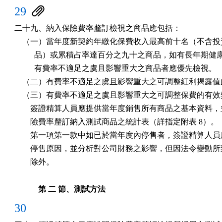
29
二十九、納入保險費率釐訂檢視之商品應包括：

    （一）當年度新契約年繳化保費收入最高前十名（不含投
          品）或累積占率達百分之九十之商品，如有長年期健
          有費率不適足之虞且影響重大之商品者應優先檢視。

    （二）有費率不適足之虞且影響重大之可調整紅利揭露值
    （三）有費率不適足之虞且影響重大之可調整保費的有效
        簽證精算人員應提供當年度銷售所有商品之基本資料，
        險費率釐訂納入測試商品之統計表（詳指定附表 8）。

        第一項第一款中如已於當年度內停售者，簽證精算人員
        停售原因，並分析對公司財務之影響，但因法令變動所
        除外。
第 二 節、測試方法
30