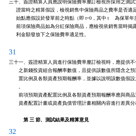
三十、簽證精算人員應說明保險費率釐訂檢視所採用之測試方
      證當時之精算假設，檢視銷售中保險商品之費率是否適
      始點應假設於發單前之時點（即 t=0，其中 t 　為保單年
      前項保險商品如為分紅保險商品，應檢視依銷售當時揭
      利金額發放下之保險費率適足性。
31
三十一、簽證精算人員進行保險費率釐訂檢視時，應提供不包
        之新錢投資組合報酬率數值，且提供該數值所隱含之預
        置比例及各類資產預期報酬率，並據以說明該數值假設
        。

        前項預期資產配置比例及各類資產預期報酬率應與商品
        資產配置計畫或資產負債管理計畫相關內容進行差異
第 三 節、測試結果及精算意見
32