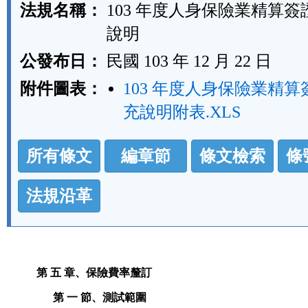
法規名稱：
103 年度人身保險業精算
說明
公發布日：
民國 103 年 12 月 22 日
附件圖表：
103 年度人身保險業精
充說明附表.XLS
法
所有條文
編章節
條文檢索
條
規
功
法規沿革
能
按
鈕
第 五 章、保險費率釐訂
區
第 一 節、測試範圍