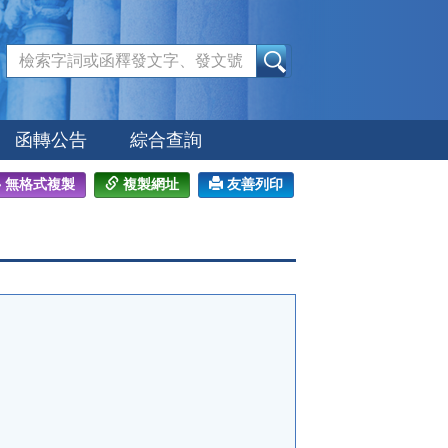
:::
函轉公告
綜合查詢
無格式複製
複製網址
友善列印