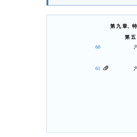
能
按
鈕
區
第 九 章
第 
60
61