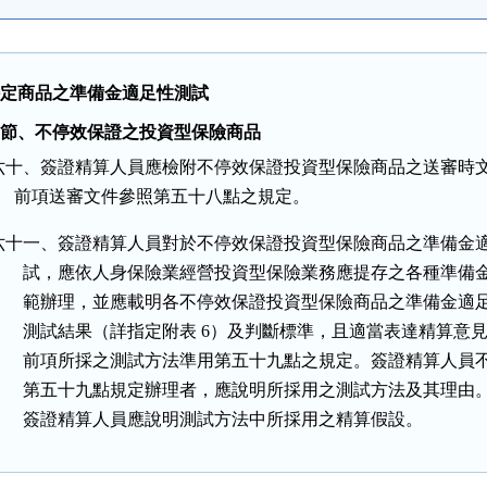
、特定商品之準備金適足性測試
五 節、不停效保證之投資型保險商品
六十、簽證精算人員應檢附不停效保證投資型保險商品之送審時文
      前項送審文件參照第五十八點之規定。
六十一、簽證精算人員對於不停效保證投資型保險商品之準備金適
        試，應依人身保險業經營投資型保險業務應提存之各種準備金
        範辦理，並應載明各不停效保證投資型保險商品之準備金適足
        測試結果（詳指定附表 6）及判斷標準，且適當表達精算意見
        前項所採之測試方法準用第五十九點之規定。簽證精算人員不
        第五十九點規定辦理者，應說明所採用之測試方法及其理由。
        簽證精算人員應說明測試方法中所採用之精算假設。