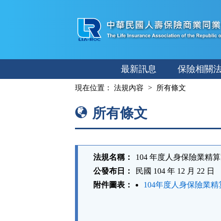
跳
至
主
要
內
最新訊息
保險相關
容
:::
現在位置：
法規內容
所有條文
所有條文
法規名稱：
104 年度人身保險業精
公發布日：
民國 104 年 12 月 22 日
附件圖表：
104年度人身保險業精
法
規
功