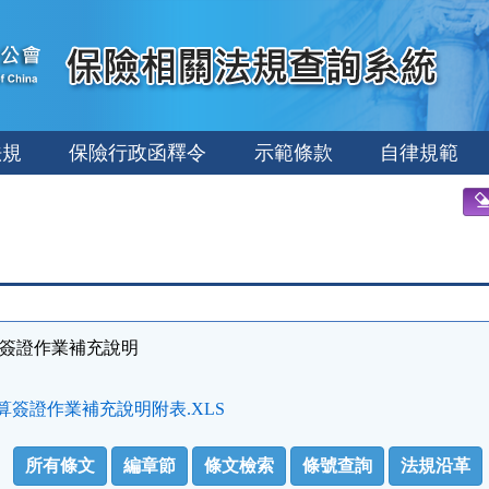
法規
保險行政函釋令
示範條款
自律規範
算簽證作業補充說明
算簽證作業補充說明附表.XLS
所有條文
編章節
條文檢索
條號查詢
法規沿革