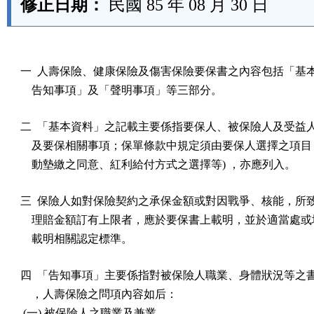
修正日期：
民國 85 年 08 月 30 日
一  人壽保險、健康保險及傷害保險要保書之內容包括「基本
    告知事項」及「聲明事項」等三部分。
二  「基本資料」之記載主要係指要保人、被保險人及受益人
    及要保相關事項；保單條款中規定須由要保人選擇之項目 
    動墊繳之同意、紅利給付方式之選擇等) ，亦應列入。
三  保險人如對保險契約之承保金額或對因戰爭、核能，所致
    理賠金額訂有上限者，應於要保書上載明，並於適當處或
    載明相關認定標準。
四  「告知事項」主要係指對被保險人職業、身體狀況等之書
    ，人壽保險之問項內容如后：

 (一) 被保險人之職業及兼業
