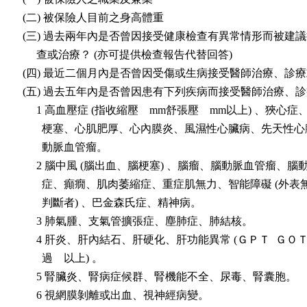
 (二) 被保險人目前之身高體重

 (三) 過去兩年內是否曾因接受健康檢查有異常情形而被建議
      查或治療？ (亦可提供檢查報告代替回答)

 (四) 最近二個月內是否曾因受傷或生病接受醫師治療、診療
 (五) 過去五年內是否曾因患有下列疾病而接受醫師治療、診
      1 高血壓症 (指收縮壓    mm舒張壓    mm以上) 、狹心症
        梗塞、心肌肥厚、心內膜炎、風濕性心臟病、先天性心
        動脈血管瘤。

      2 腦中風 (腦出血、腦梗塞) 、腦瘤、腦動脈血管瘤、腦
        症、癲癇、肌肉萎縮症、重症肌無力、智能障礙 (外表
        判斷者) 、巴金森氏症、精神病。

      3 肺氣腫、支氣管擴張症、塵肺症、肺結核。

      4 肝炎、肝內結石、肝硬化、肝功能異常 (ＧＰＴ  ＧＯＴ 
        過    以上) 。

      5 腎臟炎、腎病症候群、腎機能不全、尿毒、腎囊胞。

      6 視網膜剝離或出血、視神經病變。
