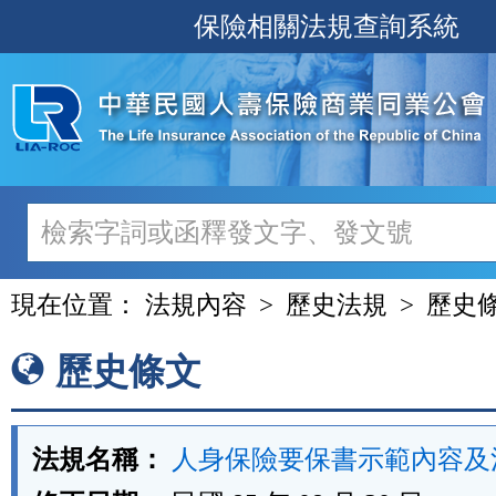
跳
保險相關法規查詢系統
至
主
要
內
容
現在位置：
法規內容
歷史法規
歷史
歷史條文
法規名稱：
人身保險要保書示範內容及