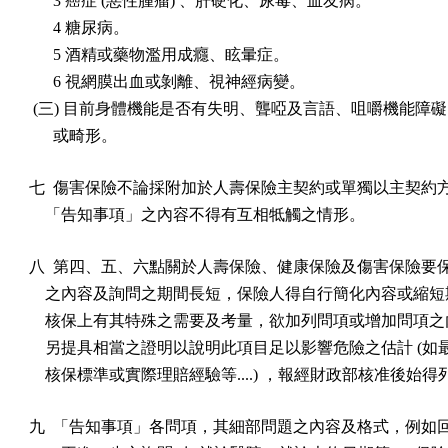
      3 癌症 (惡性腫瘤) 、肝硬化、尿毒、血友病。

      4 糖尿病。

      5 酒精或藥物濫用成癮、眩暈症。

      6 視網膜出血或剝離、視神經病變。

 (三) 目前身體機能是否有失明、聾啞及言語、咀嚼機能障礙
      或畸形。
七  傷害保險不論採附加於人壽保險主契約或單獨以主契約方
    「告知事項」之內容不得有互相牴觸之情形。
八  第四、五、六點關於人壽保險、健康保險及傷害保險要保
    之內容及詢問之期間長短，保險人得自行簡化內容或縮短
    核保上有其特殊之需要及考量，欲加列問項或增加問項之
    另提具相當之證明以說明此項目足以影響危險之估計 (如
    核保標準或實際理賠經驗等....) ，報經財政部核准後始得
九  「告知事項」各問項，其細部問題之內容及格式，例如回