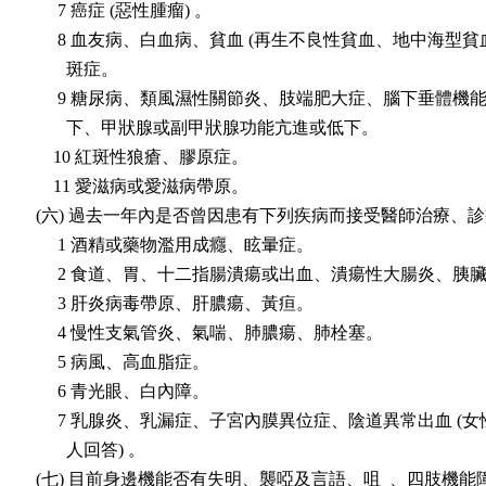
      7 癌症 (惡性腫瘤) 。

      8 血友病、白血病、貧血 (再生不良性貧血、地中海型貧血
        斑症。

      9 糖尿病、類風濕性關節炎、肢端肥大症、腦下垂體機能
        下、甲狀腺或副甲狀腺功能亢進或低下。

     10 紅斑性狼瘡、膠原症。

     11 愛滋病或愛滋病帶原。

 (六) 過去一年內是否曾因患有下列疾病而接受醫師治療、診
      1 酒精或藥物濫用成癮、眩暈症。

      2 食道、胃、十二指腸潰瘍或出血、潰瘍性大腸炎、胰臟
      3 肝炎病毒帶原、肝膿瘍、黃疸。

      4 慢性支氣管炎、氣喘、肺膿瘍、肺栓塞。

      5 病風、高血脂症。

      6 青光眼、白內障。

      7 乳腺炎、乳漏症、子宮內膜異位症、陰道異常出血 (女
        人回答) 。

 (七) 目前身邊機能否有失明、襲啞及言語、咀  、四肢機能障