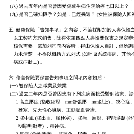
 (八) 過去五年內是否曾因受傷或生病住院治療七日以上？

 (九) 是否已確知懷孕？如是，已經幾週？ (女性被保險人回答
五  健康保險「告知事項」之內容，不論採附加於人壽保險主
    以主契約方式銷售，除得依第四點人壽險要保書之規定辦
    核保需要，需加列詢問內容時，得由保險人自訂，但所詢
    力求清楚，不得以概括方式列式 (如呼吸系統疾病、其他
    病或症狀....) 。
六  傷害保險要保書告知事項之問項內容如后：

 (一) 被保險人之職業及兼業

 (二) 過去二年內是否曾因患有下列疾病而接受醫師治療、診
      1 高血壓症 (指收縮壓    mm舒張壓    mm以上) 、狹心症
        梗塞、先天性心臟病、主動脈血管瘤。

      2 腦中風 (腦出血、腦梗塞) 、腦瘤、癲癇、智能障礙 (外
        明顯判斷者) ，精神病。
