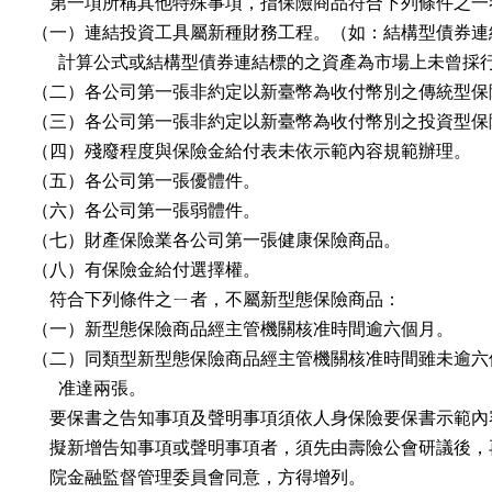
    第一項所稱其他特殊事項，指保險商品符合下列條件之一
（一）連結投資工具屬新種財務工程。（如：結構型債券連結
      計算公式或結構型債券連結標的之資產為市場上未曾採行
（二）各公司第一張非約定以新臺幣為收付幣別之傳統型保險
（三）各公司第一張非約定以新臺幣為收付幣別之投資型保險
（四）殘廢程度與保險金給付表未依示範內容規範辦理。

（五）各公司第一張優體件。

（六）各公司第一張弱體件。

（七）財產保險業各公司第一張健康保險商品。

（八）有保險金給付選擇權。

    符合下列條件之ㄧ者，不屬新型態保險商品：

（一）新型態保險商品經主管機關核准時間逾六個月。

（二）同類型新型態保險商品經主管機關核准時間雖未逾六個
      准達兩張。

    要保書之告知事項及聲明事項須依人身保險要保書示範內
    擬新增告知事項或聲明事項者，須先由壽險公會研議後，
    院金融監督管理委員會同意，方得增列。