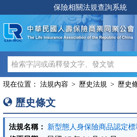
跳
保險相關法規查詢系統
至
主
要
內
容
現在位置：
法規內容
歷史法規
歷史
歷史條文
法規名稱：
新型態人身保險商品認定標