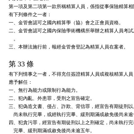
第一項及第二項第一款所稱精算人員，係指從事保險精算相關
有下列條件之一者：

一、金管會認可之國內精算學（協）會之正會員資格。

二、金管會認可之國內保險學術機構所舉辦之精算人員考試及
    。

三、本辦法施行前，報經金管會登記為精算人員在案者。
第 33 條
有下列情事之一者，不得充任簽證精算人員或複核精算人員；
應予解任：

一、無行為能力或限制行為能力。

二、犯內亂、外患罪，受刑之宣告確定。

三、犯偽造文書、侵占、詐欺、背信罪，經宣告有期徒刑以上
    尚未執行完畢，或經執行完畢、緩刑期滿或赦免後尚未逾
四、犯貪污罪，經宣告有期徒刑以上之刑確定，尚未執行完畢
    完畢、緩刑期滿或赦免後尚未逾五年。
