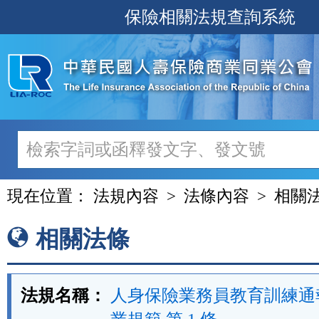
跳
保險相關法規查詢系統
至
主
要
內
容
現在位置：
法規內容
法條內容
相關
相關法條
法規名稱：
人身保險業務員教育訓練通