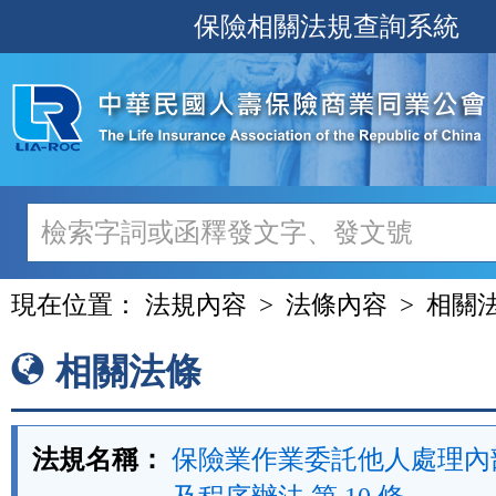
跳
保險相關法規查詢系統
至
主
要
內
容
現在位置：
法規內容
法條內容
相關
相關法條
法規名稱：
保險業作業委託他人處理內