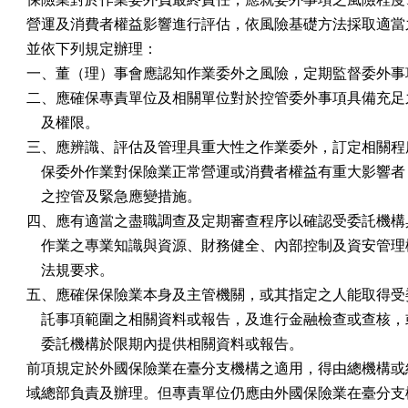
營運及消費者權益影響進行評估，依風險基礎方法採取適當之
並依下列規定辦理：

一、董（理）事會應認知作業委外之風險，定期監督委外事項
二、應確保專責單位及相關單位對於控管委外事項具備充足之
    及權限。

三、應辨識、評估及管理具重大性之作業委外，訂定相關程序
    保委外作業對保險業正常營運或消費者權益有重大影響者
    之控管及緊急應變措施。

四、應有適當之盡職調查及定期審查程序以確認受委託機構具
    作業之專業知識與資源、財務健全、內部控制及資安管理
    法規要求。

五、應確保保險業本身及主管機關，或其指定之人能取得受委
    託事項範圍之相關資料或報告，及進行金融檢查或查核，
    委託機構於限期內提供相關資料或報告。

前項規定於外國保險業在臺分支機構之適用，得由總機構或經
域總部負責及辦理。但專責單位仍應由外國保險業在臺分支機