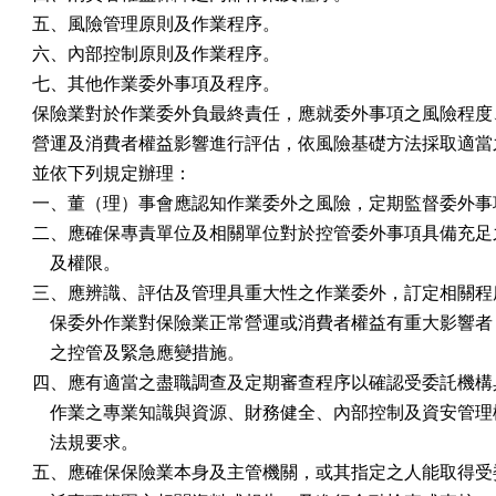
五、風險管理原則及作業程序。

六、內部控制原則及作業程序。

七、其他作業委外事項及程序。

保險業對於作業委外負最終責任，應就委外事項之風險程度、
營運及消費者權益影響進行評估，依風險基礎方法採取適當之
並依下列規定辦理：

一、董（理）事會應認知作業委外之風險，定期監督委外事項
二、應確保專責單位及相關單位對於控管委外事項具備充足之
    及權限。

三、應辨識、評估及管理具重大性之作業委外，訂定相關程序
    保委外作業對保險業正常營運或消費者權益有重大影響者
    之控管及緊急應變措施。

四、應有適當之盡職調查及定期審查程序以確認受委託機構具
    作業之專業知識與資源、財務健全、內部控制及資安管理
    法規要求。

五、應確保保險業本身及主管機關，或其指定之人能取得受委