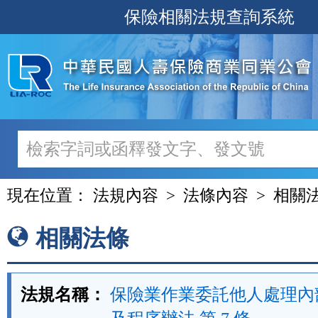
跳
保險相關法規查詢系統
至
主
要
內
容
現在位置：
法規內容
法條內容
相關
相關法條
法規名稱：
保險業作業委託他人處理內