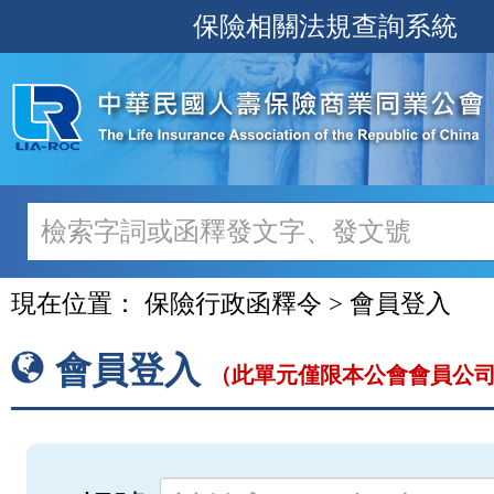
跳
保險相關法規查詢系統
至
主
要
內
容
現在位置：
保險行政函釋令 > 會員登入
會員登入
（此單元僅限本公會會員公