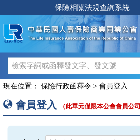
跳
保險相關法規查詢系統
至
主
要
內
容
現在位置：
保險行政函釋令 > 會員登入
會員登入
（此單元僅限本公會會員公