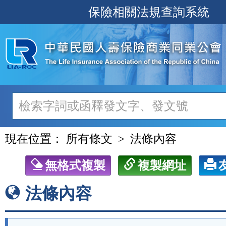
跳
保險相關法規查詢系統
至
主
要
內
容
現在位置：
所有條文
法條內容
無格式複製
複製網址
法條內容